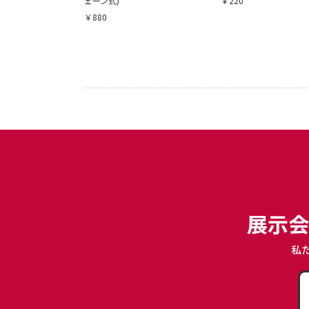
ェーン式)
￥220
￥880
展示会
私