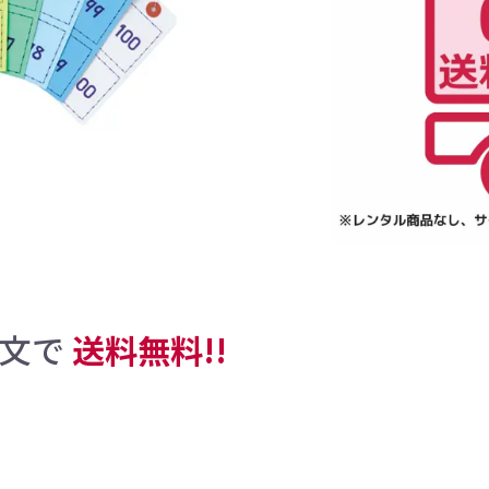
引続き他の商品も選ぶ
カートへ進む
注文で
送料無料!!