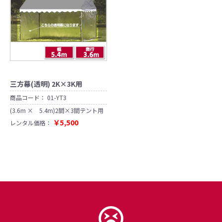
三方幕(透明) 2K×3K用
商品コード：
01-YT3
(3.6m × 5.4m)2間×3間テント用
￥5,500
レンタル価格：