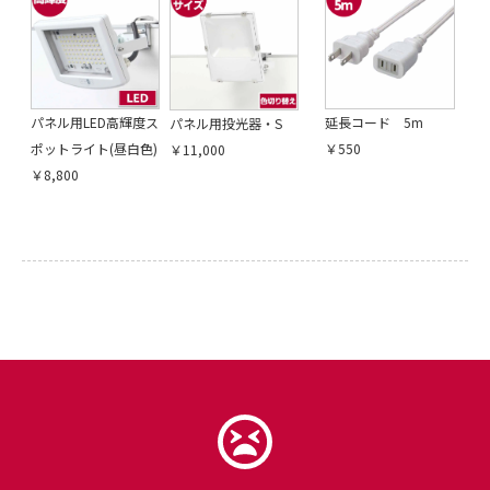
パネル用LED高輝度ス
延長コード 5m
パネル用投光器・S
ポットライト(昼白色)
￥550
￥11,000
￥8,800