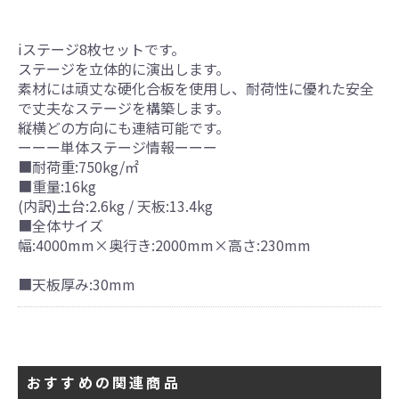
iステージ8枚セットです。
ステージを立体的に演出します。
素材には頑丈な硬化合板を使用し、耐荷性に優れた安全
で丈夫なステージを構築します。
縦横どの方向にも連結可能です。
ーーー単体ステージ情報ーーー
■耐荷重:750kg/㎡
■重量:16kg
(内訳)土台:2.6kg / 天板:13.4kg
■全体サイズ
幅:4000mm×奥行き:2000mm×高さ:230mm
■天板厚み:30mm
おすすめの関連商品
引続き他の商品も選ぶ