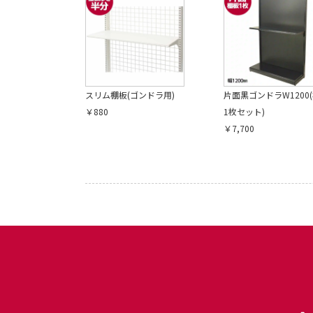
スリム棚板(ゴンドラ用)
片面黒ゴンドラW1200
￥880
1枚セット)
￥7,700