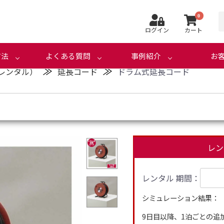
0
ログイン
カート
方法
よくある質問
事例紹介
お
≫
≫
レンタル）
延長コード
ドラム式延長コード
レン
レンタル 期間：
シミュレーション結果：
9日目以降、1泊ごとの追