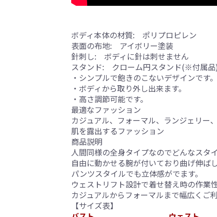
ボディ本体の材質: ポリプロピレン
表面の布地: アイボリー塗装
針刺し: ボディに針は刺せません
スタンド: クローム円スタンド(※付属品
・シンプルで飽きのこないデザインです
・ボディから取り外し出来ます。
・高さ調節可能です。
最適なファッション
カジュアル、フォーマル、ランジェリー、
肌を露出するファッション
商品説明
人間同様の全身タイプなのでどんなスタ
自由に動かせる腕が付いており曲げ伸ば
パンツスタイルでも立体感がでます。
ウェストリフト設計で着せ替え時の作業
カジュアルからフォーマルまで幅広くご
【サイズ表】
バスト
ウェスト