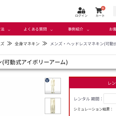
0
ログイン
カート
方法
よくある質問
事例紹介
お
≫
≫
ンズ
全身マネキン
メンズ・ヘッドレスマネキン(可動
(可動式アイボリーアーム)
レン
レンタル 期間：
シミュレーション結果：