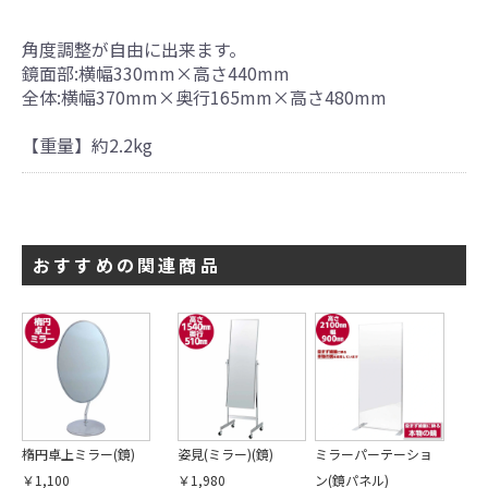
角度調整が自由に出来ます。
鏡面部:横幅330mm×高さ440mm
全体:横幅370mm×奥行165mm×高さ480mm
【重量】約2.2kg
おすすめの関連商品
楕円卓上ミラー(鏡)
姿見(ミラー)(鏡)
ミラーパーテーショ
￥1,100
￥1,980
ン(鏡パネル)