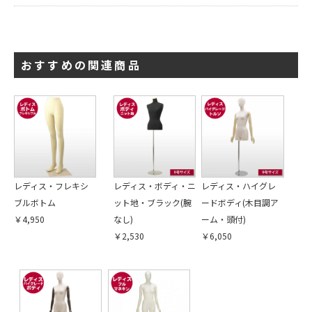
引続き他の商品も選ぶ
おすすめの関連商品
カートへ進む
レディス・フレキシ
レディス・ボディ・ニ
レディス・ハイグレ
ブルボトム
ット地・ブラック(腕
ードボディ(木目調ア
￥4,950
なし)
ーム・頭付)
￥2,530
￥6,050