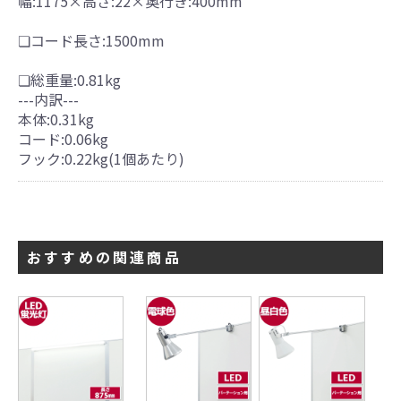
幅:1175×高さ:22×奥行き:400mm
❏コード長さ:1500mm
❏総重量:0.81kg
---内訳---
本体:0.31kg
コード:0.06kg
フック:0.22kg(1個あたり)
おすすめの関連商品