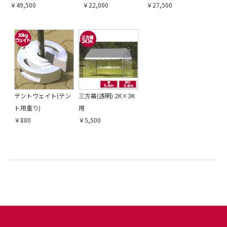
￥49,500
￥22,000
￥27,500
引続き他の商品も選ぶ
カートへ進む
テントウェイト(テン
三方幕(透明) 2K×3K
ト用重り)
用
￥880
￥5,500