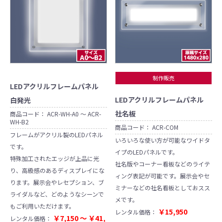
制作販売
LEDアクリルフレームパネル
LEDアクリルフレームパネル
白発光
社名板
商品コード：
ACR-WH-A0 ～ ACR-
WH-B2
商品コード：
ACR-COM
フレームがアクリル製のLEDパネル
いろいろな使い方が可能なワイドタ
です。
イプのLEDパネルです。
特殊加工されたエッジが上品に光
社名版やコーナー看板などのライテ
り、高級感のあるディスプレイにな
ィング表記が可能です。展示会やセ
ります。展示会やレセプション、ブ
ミナーなどの社名看板としておスス
ライダルなど、どのようなシーンで
メです。
もご利用いただけます。
￥15,950
レンタル価格：
￥7,150 ～ ￥41,
レンタル価格：