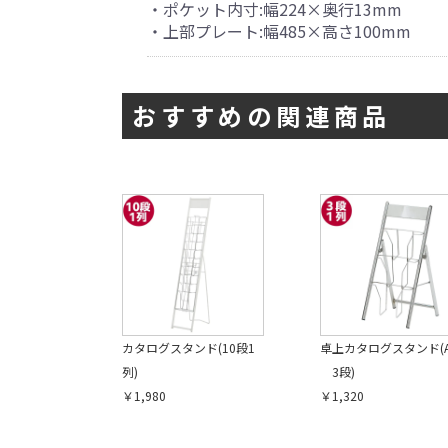
・ポケット内寸:幅224×奥行13mm
・上部プレート:幅485×高さ100mm
おすすめの関連商品
カタログスタンド(10段1
卓上カタログスタンド(A
列)
3段)
￥1,980
￥1,320