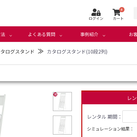
0
ログイン
カート
方法
よくある質問
事例紹介
お
≫
カタログスタンド
カタログスタンド(10段2列)
レン
レンタル 期間：
シミュレーション結果：