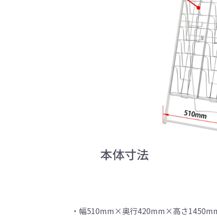
本体寸法
・幅510mm×奥行420mm×高さ1450m