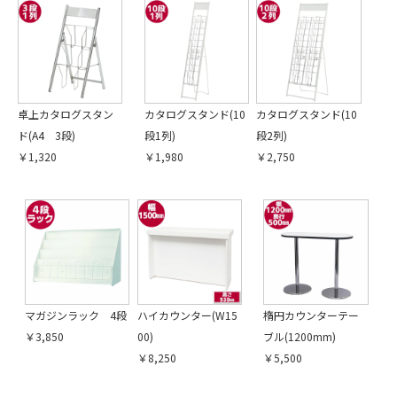
卓上カタログスタン
カタログスタンド(10
カタログスタンド(10
ド(A4 3段)
段1列)
段2列)
￥1,320
￥1,980
￥2,750
引続き他の商品も選ぶ
カートへ進む
マガジンラック 4段
ハイカウンター(W15
楕円カウンターテー
￥3,850
00)
ブル(1200mm)
￥8,250
￥5,500